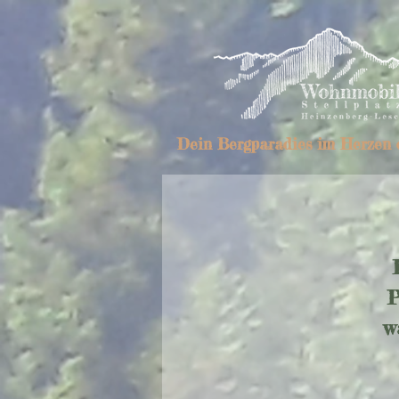
Dein Bergparadies im Herzen 
P
w