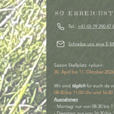
SO ERREICHST
Tel.:
+41 (0) 79 290 47 
Schreibe uns eine E-M
Saison Stellplatz +plus+
:
30. April bis 11. Oktober 2026
Wir sind
täglich
für euch da v
08:30 bis 11:00 Uhr und 16:30 
Ausnahmen
- Montag: nur von 08:30 bis 1
- Dienstag: nur von 16:30 bis 