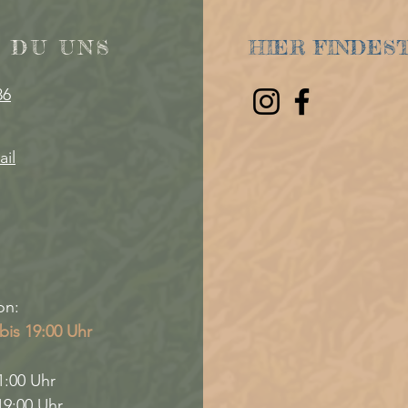
 DU UNS
HIER FINDES
86
ail
on:
bis 19:00 Uhr
1:00 Uhr
19:00 Uhr