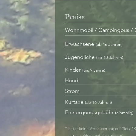
Preise
Wohnmobil / Campingbus / 
Erwachsene
(ab 16 Jahren)
Jugendliche
(ab 1
0
Jahren)
Kinder
(bis 9
Jahre)
Hund
Strom
Kurtaxe
(ab 16 Jahren)
Entsorgungsgebühr
(einmalig)
*
bitte: keine Versäuberung auf Platz 
-->
wir zählen auf dich, danke!